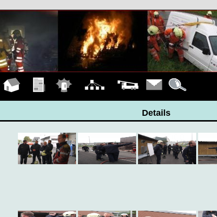
Hauptseite
Übungen
Einsätze
Organigramm
Fahrzeuge
Kontakt
Details
Details