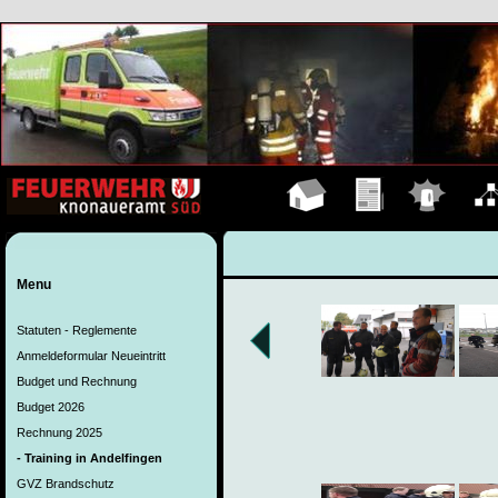
Hauptseite
Übungen
Einsätze
Organ
Menu
Statuten - Reglemente
Anmeldeformular Neueintritt
Budget und Rechnung
Budget 2026
Rechnung 2025
- Training in Andelfingen
GVZ Brandschutz