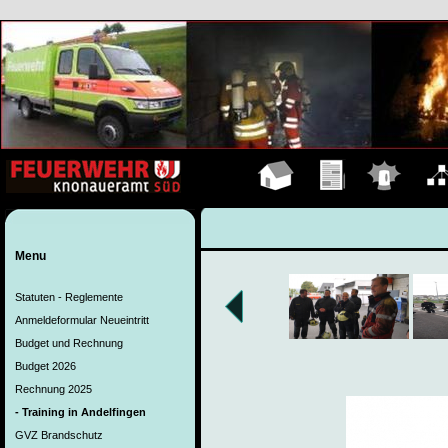
Hauptseite
Übungen
Einsätze
Organ
Menu
Statuten - Reglemente
Anmeldeformular Neueintritt
Budget und Rechnung
Budget 2026
Rechnung 2025
- Training in Andelfingen
GVZ Brandschutz