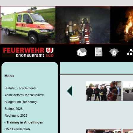
Hauptseite
Übungen
Einsätze
Organ
Menu
Statuten - Reglemente
Anmeldeformular Neueintritt
Budget und Rechnung
Budget 2026
Rechnung 2025
- Training in Andelfingen
GVZ Brandschutz