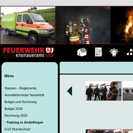
Hauptseite
Übungen
Einsätze
Organ
Menu
Statuten - Reglemente
Anmeldeformular Neueintritt
Budget und Rechnung
Budget 2026
Rechnung 2025
- Training in Andelfingen
GVZ Brandschutz