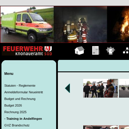
Hauptseite
Übungen
Einsätze
Organ
Menu
Statuten - Reglemente
Anmeldeformular Neueintritt
Budget und Rechnung
Budget 2026
Rechnung 2025
- Training in Andelfingen
GVZ Brandschutz