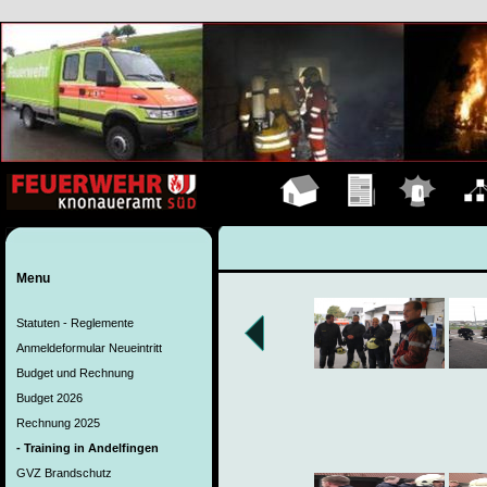
Hauptseite
Übungen
Einsätze
Organ
Menu
Statuten - Reglemente
Anmeldeformular Neueintritt
Budget und Rechnung
Budget 2026
Rechnung 2025
- Training in Andelfingen
GVZ Brandschutz