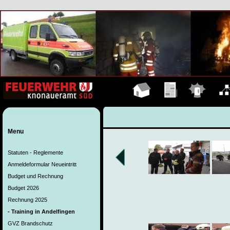
Hauptseite
Übungen
Einsätze
Organ
Menu
Statuten - Reglemente
Anmeldeformular Neueintritt
Budget und Rechnung
Budget 2026
Rechnung 2025
- Training in Andelfingen
GVZ Brandschutz