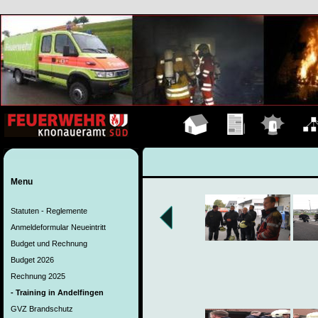
Hauptseite
Übungen
Einsätze
Organ
Menu
Statuten - Reglemente
Anmeldeformular Neueintritt
Budget und Rechnung
Budget 2026
Rechnung 2025
- Training in Andelfingen
GVZ Brandschutz