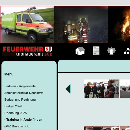
Hauptseite
Übungen
Einsätze
Organ
Menu
Statuten - Reglemente
Anmeldeformular Neueintritt
Budget und Rechnung
Budget 2026
Rechnung 2025
- Training in Andelfingen
GVZ Brandschutz