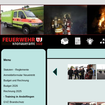
Hauptseite
Übungen
Einsätze
Organ
Menu
Statuten - Reglemente
Anmeldeformular Neueintritt
Budget und Rechnung
Budget 2026
Rechnung 2025
- Training in Andelfingen
GVZ Brandschutz