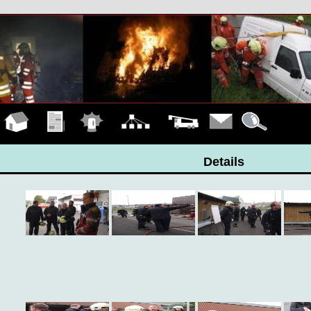
Hauptseite
Übungen
Einsätze
Organigramm
Fahrzeuge
Kontakt
Details
Details