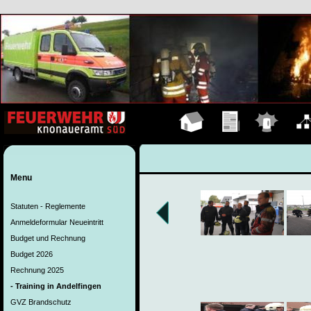
Hauptseite
Übungen
Einsätze
Organ
Menu
Statuten - Reglemente
Anmeldeformular Neueintritt
Budget und Rechnung
Budget 2026
Rechnung 2025
- Training in Andelfingen
GVZ Brandschutz