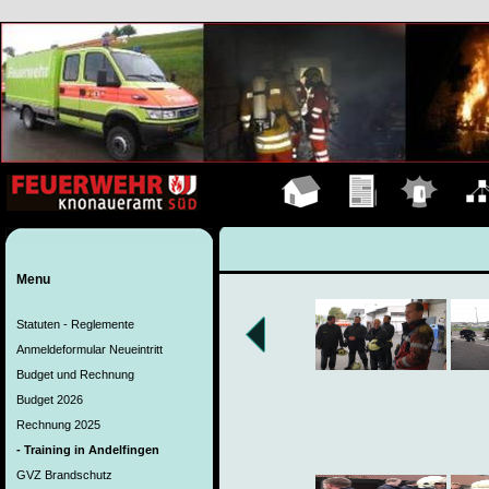
Hauptseite
Übungen
Einsätze
Organ
Menu
Statuten - Reglemente
Anmeldeformular Neueintritt
Budget und Rechnung
Budget 2026
Rechnung 2025
- Training in Andelfingen
GVZ Brandschutz