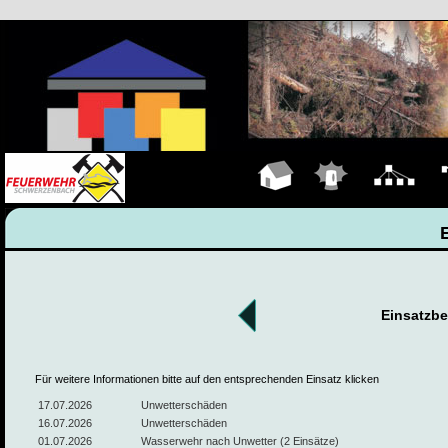
Hauptseite
Einsätze
Organigramm
Fa
Einsatzbe
Für weitere Informationen bitte auf den entsprechenden Einsatz klicken
17.07.2026
Unwetterschäden
16.07.2026
Unwetterschäden
01.07.2026
Wasserwehr nach Unwetter (2 Einsätze)