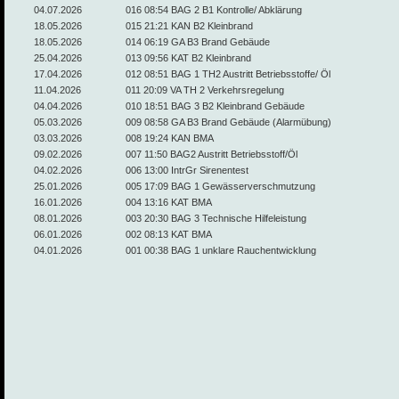
04.07.2026
016 08:54 BAG 2 B1 Kontrolle/ Abklärung
18.05.2026
015 21:21 KAN B2 Kleinbrand
18.05.2026
014 06:19 GA B3 Brand Gebäude
25.04.2026
013 09:56 KAT B2 Kleinbrand
17.04.2026
012 08:51 BAG 1 TH2 Austritt Betriebsstoffe/ Öl
11.04.2026
011 20:09 VA TH 2 Verkehrsregelung
04.04.2026
010 18:51 BAG 3 B2 Kleinbrand Gebäude
05.03.2026
009 08:58 GA B3 Brand Gebäude (Alarmübung)
03.03.2026
008 19:24 KAN BMA
09.02.2026
007 11:50 BAG2 Austritt Betriebsstoff/Öl
04.02.2026
006 13:00 IntrGr Sirenentest
25.01.2026
005 17:09 BAG 1 Gewässerverschmutzung
16.01.2026
004 13:16 KAT BMA
08.01.2026
003 20:30 BAG 3 Technische Hilfeleistung
06.01.2026
002 08:13 KAT BMA
04.01.2026
001 00:38 BAG 1 unklare Rauchentwicklung