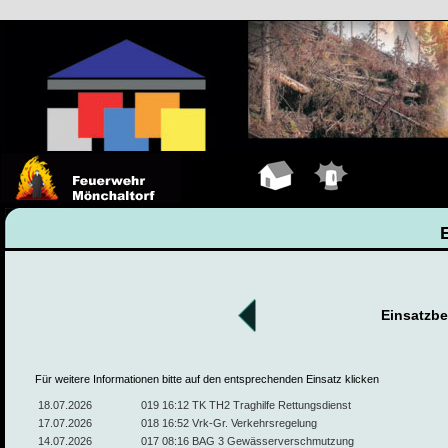
Hauptseite
Einsätze
Einsatzbe
Für weitere Informationen bitte auf den entsprechenden Einsatz klicken
18.07.2026
019 16:12 TK TH2 Traghilfe Rettungsdienst
17.07.2026
018 16:52 Vrk-Gr. Verkehrsregelung
14.07.2026
017 08:16 BAG 3 Gewässerverschmutzung