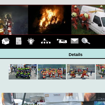
Hauptseite
Übungen
Einsätze
Organigramm
Fahrzeuge
Kontakt
Details
Details