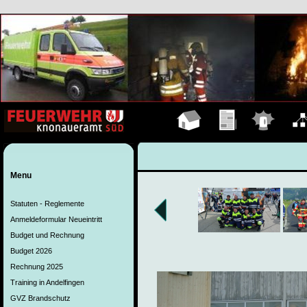
Hauptseite
Übungen
Einsätze
Organ
Menu
Statuten - Reglemente
Anmeldeformular Neueintritt
Budget und Rechnung
Budget 2026
Rechnung 2025
Training in Andelfingen
GVZ Brandschutz