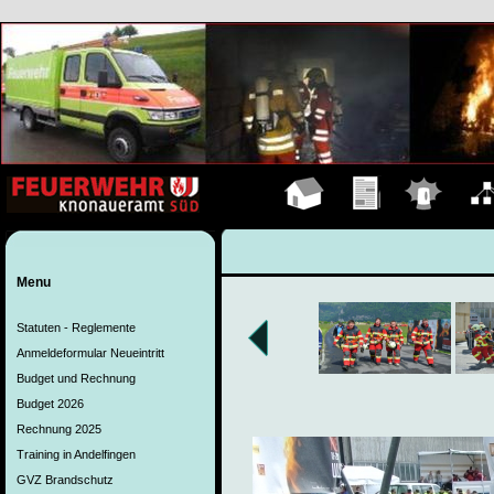
Hauptseite
Übungen
Einsätze
Organ
Menu
Statuten - Reglemente
Anmeldeformular Neueintritt
Budget und Rechnung
Budget 2026
Rechnung 2025
Training in Andelfingen
GVZ Brandschutz