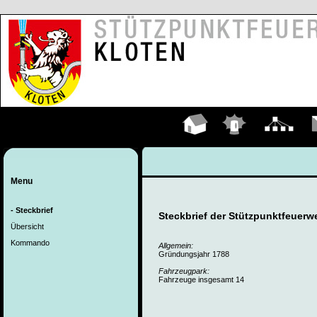
Hauptseite
Einsätze
Organigramm
K
Menu
- Steckbrief
Steckbrief der Stützpunktfeuerw
Übersicht
Kommando
Allgemein:
Gründungsjahr 1788
Fahrzeugpark:
Fahrzeuge insgesamt 14