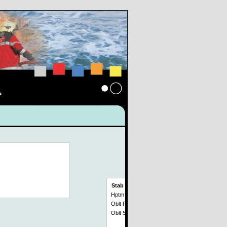
s
Anmelden
Stab
Hptm Uebersax Thomas
Oblt Fenner Christian
Oblt Schulthess Martin