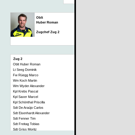
Oblt
Huber Roman
Zugchef Zug 2
Zug 2
Oblt Huber Roman
Lt Seeg Dominik
Fw Rüegg Marco
Wm Koch Martin
Wm Wyder Alexander
Kpl Krebs Pascal
Kpl Saxer Marcel
Kpl Schönthal Priscilla
Sdt De Araújo Carlos
Sdt Eisenhardt Alexander
Sdt Fenner Tim
Sdt Freitag Tobias
Sdt Griss Moritz
Sdt Horn Patrick