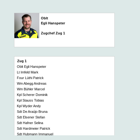
Oblt
Egli Hanspeter
Zugchef Zug 1
Zug 1
Oblt Egli Hanspeter
Lt Imfeld Mark
Four Lüthi Patrick
Wm Abegg Andreas
Wm Bühler Marcel
Kpl Scherer Dominik
Kpl Stauss Tobias
Kpl Wyder Andy
Sdt De Araújo Bruna
Sdt Elsener Stefan
Sdt Hafner Selina
Sdt Hardmeier Patrick
Sdt Hubmann Immanuel
Sdt Kempf Marc