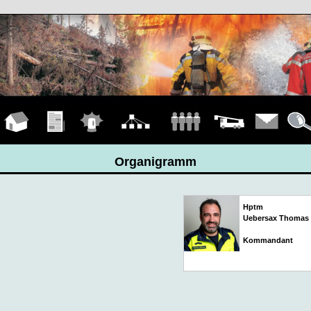
Hauptseite
Übungen
Einsätze
Organigramm
Mannschaft
Fahrzeuge
Kontakt
Detail
Organigramm
Hptm
Uebersax Thomas
Kommandant