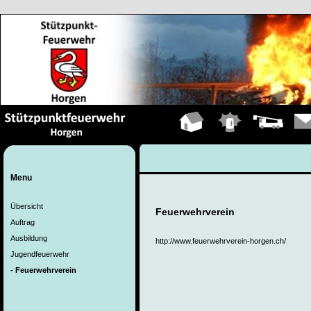
Hauptseite
Einsätze
Fahrzeuge
Kont
Menu
Übersicht
Feuerwehrverein
Auftrag
Ausbildung
http://www.feuerwehrverein-horgen.ch/
Jugendfeuerwehr
- Feuerwehrverein