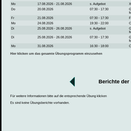
Mo
17.08.2026 - 21.08.2026
s. Aufgebot
X
Do
20.08.2026
07:30 - 17:30
G
M
Fr
21.08.2026
07:30 - 17:30
F
Mo
24.08.2026
19:30 - 22:00
O
Di
25.08.2026 - 26.08.2026
s. Aufgebot
G
M
Di
25.08.2026 - 26.08.2026
07:30 - 17:30
G
M
Mo
31.08.2026
16:30 - 18:00
C
Hier klicken um das gesamte Übungsprogramm einzusehen
Berichte der
Für weitere Informationen bitte auf die entsprechende Übung klicken
Es sind keine Übungsberichte vorhanden.