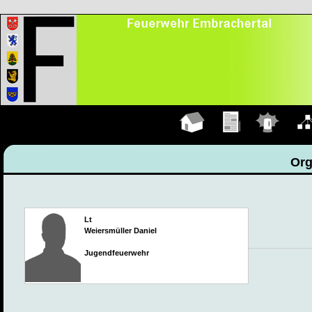
Hauptseite
Übungen
Einsätze
Organ
Or
Lt
Weiersmüller Daniel
Jugendfeuerwehr