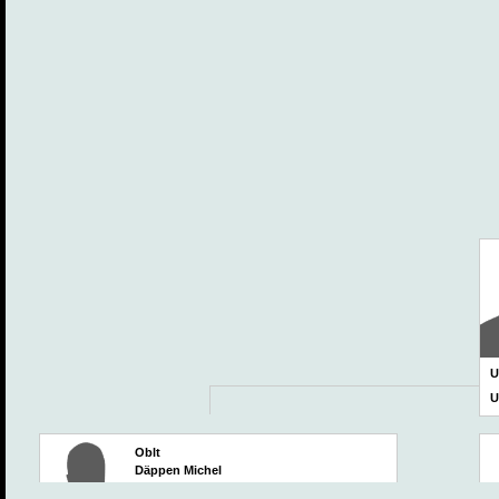
U
U
Oblt
Däppen Michel