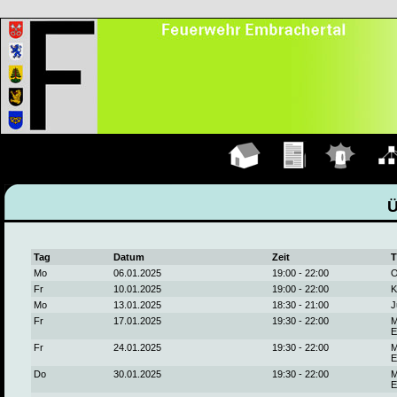
Hauptseite
Übungen
Einsätze
Organ
Tag
Datum
Zeit
T
Mo
06.01.2025
19:00 - 22:00
O
Fr
10.01.2025
19:00 - 22:00
K
Mo
13.01.2025
18:30 - 21:00
J
Fr
17.01.2025
19:30 - 22:00
M
E
Fr
24.01.2025
19:30 - 22:00
M
E
Do
30.01.2025
19:30 - 22:00
M
E