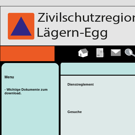
Hauptseite
Übungen
Kontakt
Detail
Menu
Dienstreglement
- Wichtige Dokumente zum
download.
Gesuche