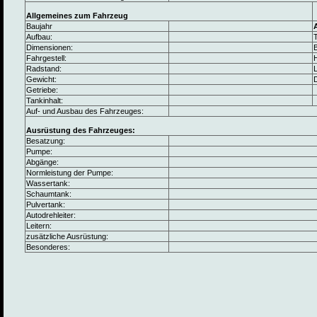
Allgemeines zum Fahrzeug
Baujahr
Aufbau:
Dimensionen:
B
Fahrgestell:
Radstand:
L
Gewicht:
Getriebe:
Tankinhalt:
Auf- und Ausbau des Fahrzeuges:
Ausrüstung des Fahrzeuges:
Besatzung:
Pumpe:
Abgänge:
Normleistung der Pumpe:
Wassertank:
Schaumtank:
Pulvertank:
Autodrehleiter:
Leitern:
zusätzliche Ausrüstung:
Besonderes: