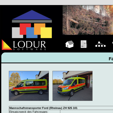
Hauptseite
Übungen
Organigramm
F
F
Mannschaftstransporter Ford (Rheinau) ZH 925 101
Einsatzzweck des Fahrzeuges: