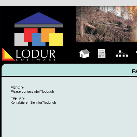
Hauptseite
Übungen
Organigramm
F
F
ERROR:
Please contact info@lodur.ch
FEHLER:
Kontaktieren Sie info@lodur.ch