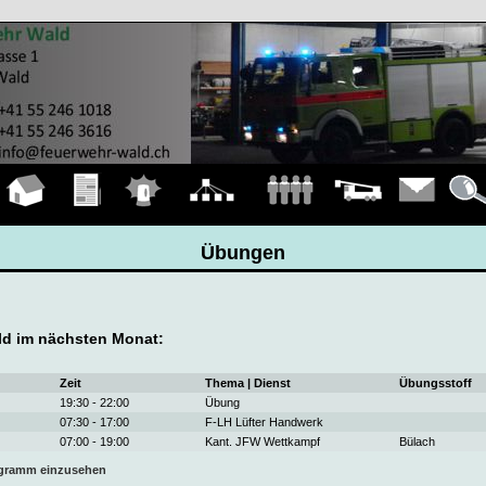
Hauptseite
Übungen
Einsätze
Organigramm
Mannschaft
Fahrzeuge
Kontakt
Detail
Übungen
d im nächsten Monat:
Zeit
Thema | Dienst
Übungsstoff
19:30 - 22:00
Übung
07:30 - 17:00
F-LH Lüfter Handwerk
07:00 - 19:00
Kant. JFW Wettkampf
Bülach
ogramm einzusehen