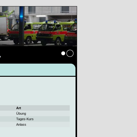
s
Anmelden
Art
Übung
Tages-Kurs
Anlass