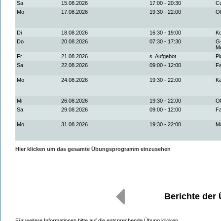
Sa
15.08.2026
17:00 - 20:30
Cu
Mo
17.08.2026
19:30 - 22:00
Of
Di
18.08.2026
16:30 - 19:00
K
Do
20.08.2026
07:30 - 17:30
G-
Mo
Fr
21.08.2026
s. Aufgebot
Pi
Sa
22.08.2026
09:00 - 12:00
Fa
Mo
24.08.2026
19:30 - 22:00
K
Mi
26.08.2026
19:30 - 22:00
Of
Sa
29.08.2026
09:00 - 12:00
Fa
Mo
31.08.2026
19:30 - 22:00
M
Hier klicken um das gesamte Übungsprogramm einzusehen
Berichte der
Für weitere Informationen bitte auf die entsprechende Übung klicken