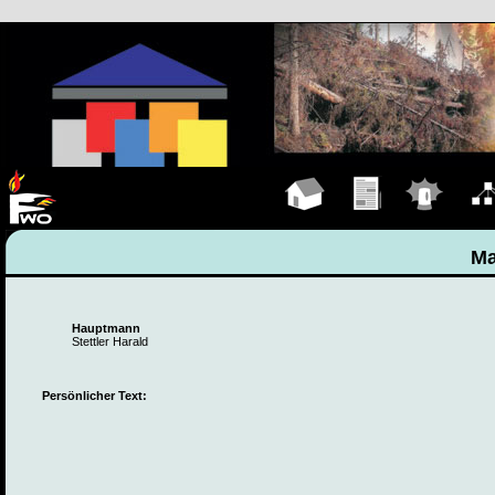
Hauptseite
Übungen
Einsätze
Organ
Ma
Hauptmann
Stettler Harald
Persönlicher Text: