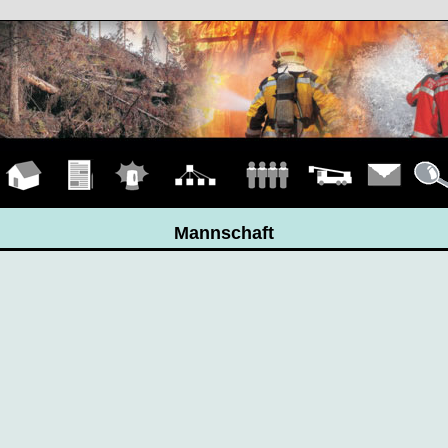
Hauptseite
Übungen
Einsätze
Organigramm
Mannschaft
Fahrzeuge
Kontakt
Detail
Mannschaft