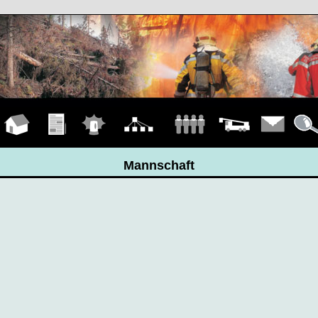
Hauptseite
Übungen
Einsätze
Organigramm
Mannschaft
Fahrzeuge
Kontakt
Detail
Mannschaft