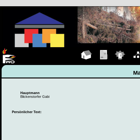
Hauptseite
Übungen
Einsätze
Organ
Ma
Hauptmann
Blickenstorfer Gabi
Persönlicher Text: