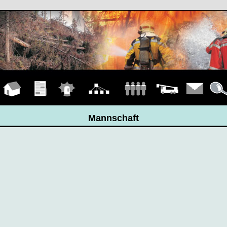
Hauptseite
Übungen
Einsätze
Organigramm
Mannschaft
Fahrzeuge
Kontakt
Detail
Mannschaft