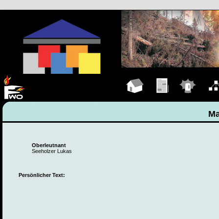
Hauptseite
Übungen
Einsätze
Organ
Ma
Oberleutnant
Seeholzer Lukas
Persönlicher Text: