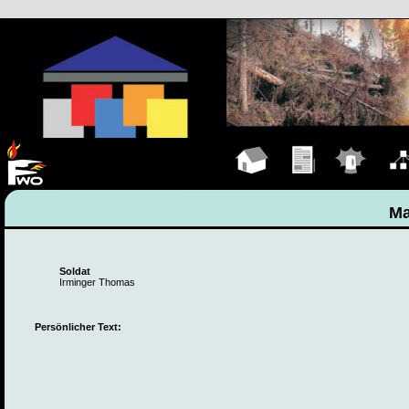
Hauptseite
Übungen
Einsätze
Organ
Ma
Soldat
Irminger Thomas
Persönlicher Text: