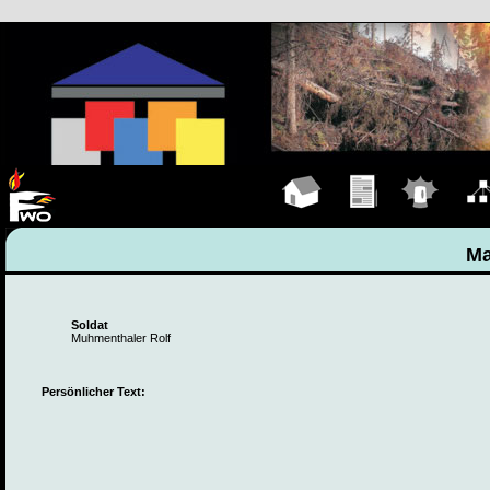
Hauptseite
Übungen
Einsätze
Organ
Ma
Soldat
Muhmenthaler Rolf
Persönlicher Text: