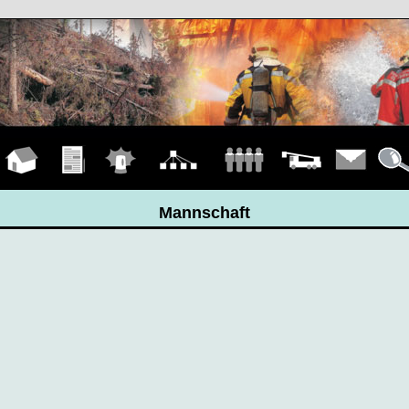
Hauptseite
Übungen
Einsätze
Organigramm
Mannschaft
Fahrzeuge
Kontakt
Detail
Mannschaft