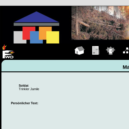
Hauptseite
Übungen
Einsätze
Organ
Ma
Soldat
Trinkler Jamile
Persönlicher Text: