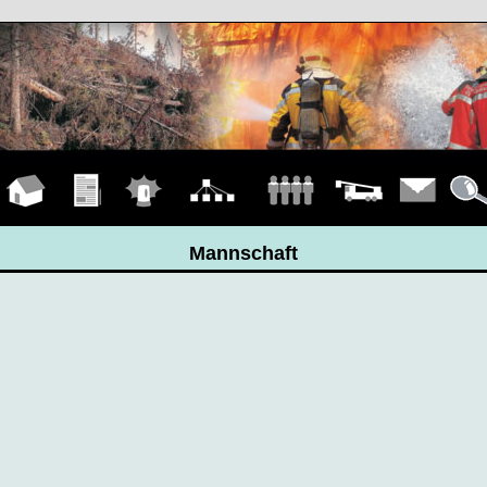
Hauptseite
Übungen
Einsätze
Organigramm
Mannschaft
Fahrzeuge
Kontakt
Detail
Mannschaft