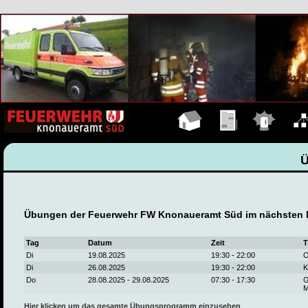
Hauptseite
Übungen
Einsätze
Organ
Übungen der Feuerwehr FW Knonaueramt Süd im nächsten 
Tag
Datum
Zeit
T
Di
19.08.2025
19:30 - 22:00
O
Di
26.08.2025
19:30 - 22:00
K
Do
28.08.2025 - 29.08.2025
07:30 - 17:30
G
M
Hier klicken um das gesamte Übungsprogramm einzusehen