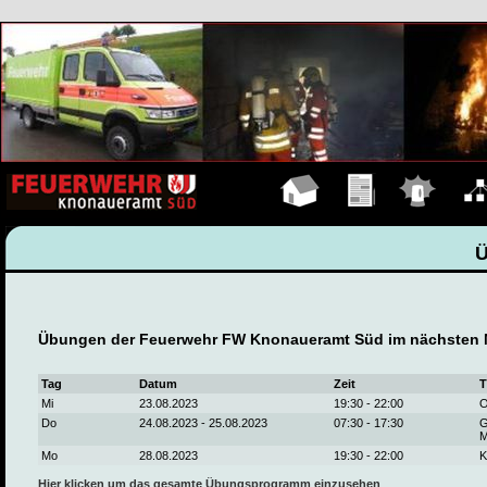
Hauptseite
Übungen
Einsätze
Organ
Übungen der Feuerwehr FW Knonaueramt Süd im nächsten 
Tag
Datum
Zeit
T
Mi
23.08.2023
19:30 - 22:00
O
Do
24.08.2023 - 25.08.2023
07:30 - 17:30
G
M
Mo
28.08.2023
19:30 - 22:00
K
Hier klicken um das gesamte Übungsprogramm einzusehen