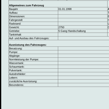
Allgemeines zum Fahrzeug
Baujahr
01.01.1998
Aufbau:
Dimensionen:
B
Fahrgestell:
Radstand:
L
Gewicht:
2750
Getriebe:
5 Gang Handschaltung
Tankinhalt:
Auf- und Ausbau des Fahrzeuges:
Ausrüstung des Fahrzeuges:
Besatzung:
Pumpe:
Abgänge:
Normleistung der Pumpe:
Wassertank:
Schaumtank:
Pulvertank:
Autodrehleiter:
Leitern:
zusätzliche Ausrüstung:
Besonderes: