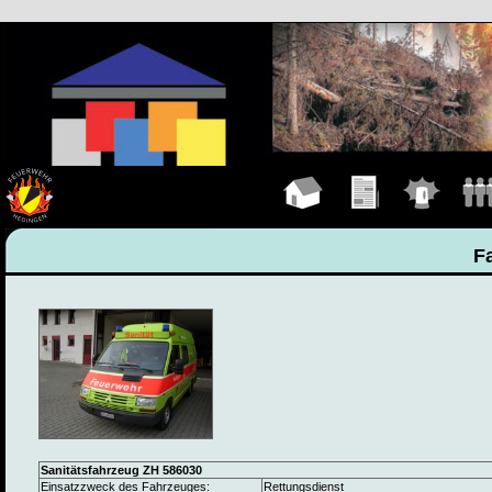
Hauptseite
Übungen
Einsätze
Manns
F
Sanitätsfahrzeug ZH 586030
Einsatzzweck des Fahrzeuges:
Rettungsdienst