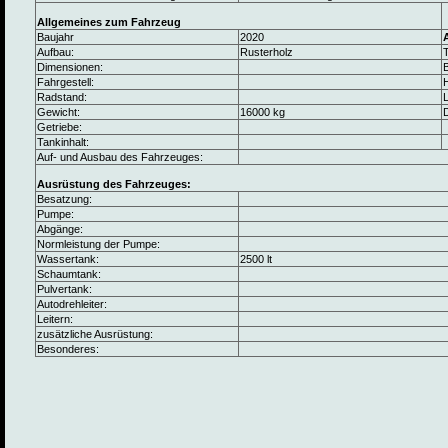
Allgemeines zum Fahrzeug
Baujahr
2020
Aufbau:
Rusterholz
Dimensionen:
B
Fahrgestell:
Radstand:
L
Gewicht:
16000 kg
Getriebe:
Tankinhalt:
Auf- und Ausbau des Fahrzeuges:
Ausrüstung des Fahrzeuges:
Besatzung:
Pumpe:
Abgänge:
Normleistung der Pumpe:
Wassertank:
2500 lt
Schaumtank:
Pulvertank:
Autodrehleiter:
Leitern:
zusätzliche Ausrüstung:
Besonderes: