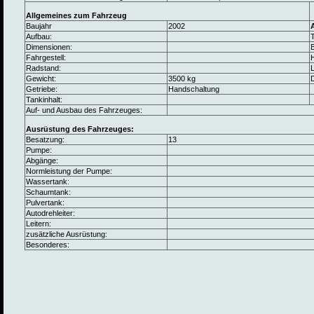
Allgemeines zum Fahrzeug
Baujahr
2002
Aufbau:
Dimensionen:
B
Fahrgestell:
Radstand:
L
Gewicht:
3500 kg
Getriebe:
Handschaltung
Tankinhalt:
Auf- und Ausbau des Fahrzeuges:
Ausrüstung des Fahrzeuges:
Besatzung:
13
Pumpe:
Abgänge:
Normleistung der Pumpe:
Wassertank:
Schaumtank:
Pulvertank:
Autodrehleiter:
Leitern:
zusätzliche Ausrüstung:
Besonderes: