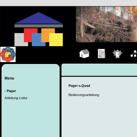
Hauptseite
Übungen
Einsätze
Organ
Menu
Pager s.Quad
- Pager
Bedienungsanleitung
Anleitung Lodur