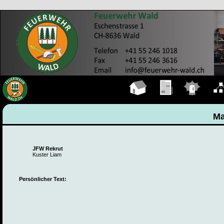
Hauptseite
Übungen
Einsätze
Organ
Ma
JFW Rekrut
Kuster Liam
Persönlicher Text: