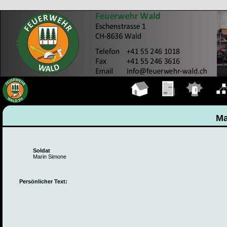
Hauptseite
Übungen
Einsätze
Organ
Ma
Soldat
Marin Simone
Persönlicher Text: