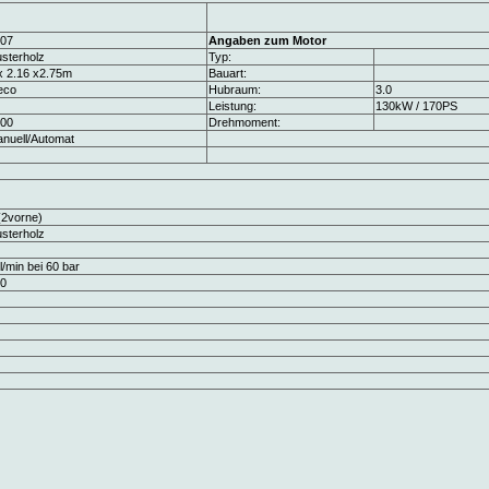
07
Angaben zum Motor
sterholz
Typ:
x 2.16 x2.75m
Bauart:
eco
Hubraum:
3.0
Leistung:
130kW / 170PS
00
Drehmoment:
nuell/Automat
(2vorne)
sterholz
l/min bei 60 bar
0